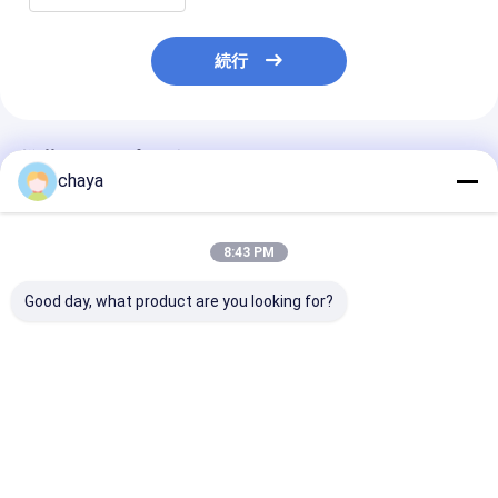
続行
推薦されたプロダクト
chaya
8:43 PM
Good day, what product are you looking for?
携帯型無線デジタル皮
デジタル携帯電話にダ
3.5インチ ス
膚分析機
ウンロードされるAPP
が付いている手
の携帯用皮の湿気の検
のデジタル皮の
光子
のデジタル皮の
械
ベストプライス
ベストプライス
ベストプラ