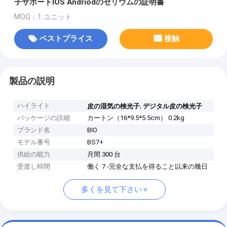
子サポートIOS Andriodのセリウムの証明書
MOQ：1 ユニット
ベストプライス
接触
製品の説明
ハイライト
,
皮の湿気の検光子
デジタル皮の検光子
パッケージの詳細
カートン（16*9.5*5.5cm） 0.2kg
ブランド名
BIO
モデル番号
BS7+
供給の能力
月間 300 台
受渡し時間
働く 7 -完全な支払を得ること以来の幾日
多くを見て下さい