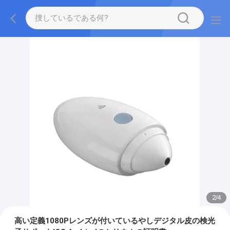
2
/
4
高い定義1080Pレンズが付いているやしデジタル皮の検光