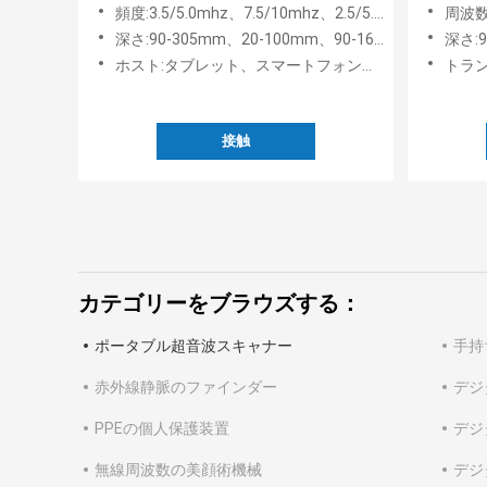
形+心臓
イル D
頻度:3.5/5.0mhz、7.5/10mhz、2.5/5.0mhz
周波数:L
深さ:90-305mm、20-100mm、90-160mm
深さ:
ホスト:タブレット、スマートフォン、PC
トランスデ
接触
カテゴリーをブラウズする：
ポータブル超音波スキャナー
手持
赤外線静脈のファインダー
デジ
PPEの個人保護装置
デジタ
無線周波数の美顔術機械
デジ