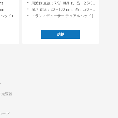
10MHz
hz
周波数:直線：7.5/10MHz、凸：2.5/5MHz、3.5/5MHz
0mm
深さ:直線：20～100mm、凸：L90～160mm、90～305mm
ンドキャビティ)
トランスデューサー:デュアルヘッド (コンベックス & リニア)
接触
ー
の走査器
コープ