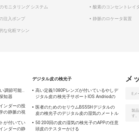
G のモニタリング システム
酸素のコンセントレイ
の注入ポンプ
静脈のロケータ装置
的な化粧マシン
メ
デジタル皮の検光子
るい調節可能の
高い定義1080Pレンズが付いているやしデ
探知器
ジタル皮の検光子サポートIOS Andriodの
セリウムの証明書
インダーの投
医者のためのセリウムBS5SHデジタルの
学の静脈の視
皮の検光子のデジタル皮の湿気のメートル
トが付いてい
50 200回の皮の湿気の検光子のAPPの任意
インダーの静
頭皮のテスターかける