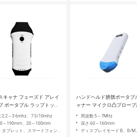
スキャナ フェーズド アレイ
ハンドヘルド膀胱ポータブル
ブ ポータブル ラップトップ
ャナー マイクロ凸プローブ
2-3.6mhz 7.5/10mhz
獣医妊娠
2.2～3.6mhz、7.5/10mhz
周波数:5～7MHz
90～190mm、20～100mm
深さ:60～160mm
:タブレット、スマートフォン、PC
ディスプレイモード:B、B/M、PWドップラー、カラードップラー、