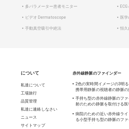
多パラメーター患者モニター
EC
ビデオ Dermatoscope
医学
手動真空吸引中絶法
恒久
について
赤外線静脈のファインダー
2色の実時間イメージの3明
私達について
携帯用静脈の視聴者の静脈の
工場旅行
手持ち型の赤外線静脈のファ
品質管理
射のための静脈を取付ける医
私達に連絡しなさい
聴者
病院のための近い赤外線ライ
ニュース
る小型手持ち型の静脈のファ
サイトマップ
脈の視聴者