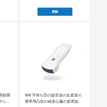
接触
ス用経膣
Wifi 手持ち型の超音波の走査器の
ヤレス
携帯用凸状の線形心臓の多周波