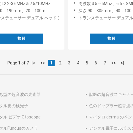
ICOM フォーマット
プローブ
2.2-3.6MHz & 7.5/10MHz
周波数:3.5～5Mhz、6.5～8M
90～190mm、20～100m
深さ:90～305mm、40～10
ューサー:デュアル ヘッド (リニア + カーディアック)
トランスデューサー:デュアルヘッド (コンベックス+エ
接触
接触
Page 1 of 7
|<
<<
1
2
3
4
5
6
7
>>
>|
ち型の超音波の走査器
獣医の超音波スキャナ
タル皮の検光子
色のドップラー超音波
ル ビデオ Otoscope
マイクロ derma のペン
タルFundusのカメラ
デジタル電子コルポ ス