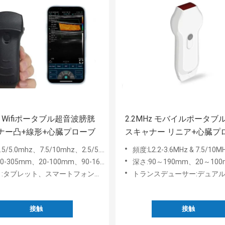
m Wifiポータブル超音波膀胱
2.2MHz モバイルポータブ
ナー凸+線形+心臓プローブ
スキャナー リニア+心臓プ
7.5/10MHz
5/5.0mhz、7.5/10mhz、2.5/5.0mhz
頻度:L2.2-3.6MHz & 7.5/10M
0-305mm、20-100mm、90-160mm
深さ:90～190mm、20～100
:タブレット、スマートフォン、PC
トランスデューサー:デュアル ヘッド (リニア + 
接触
接触