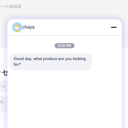
ターの加湿器
chaya
6:50 PM
Good day, what product are you looking 
for?
ッセージ