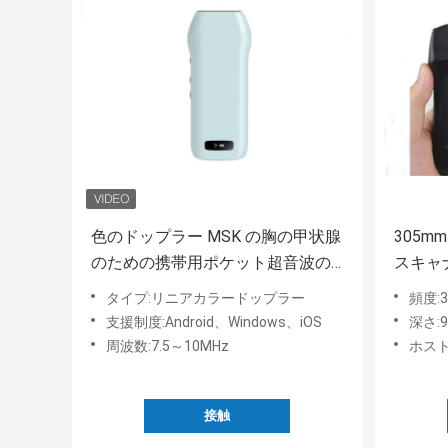
色のドップラー MSK の胸の甲状腺
305m
のための携帯用ポケット超音波の
スキャ
走査器の塗布
タイプ:リニアカラードップラー
頻度:3.
支援制度:Android、Windows、iOS
深さ:9
周波数:7.5～10MHz
ホスト
接触