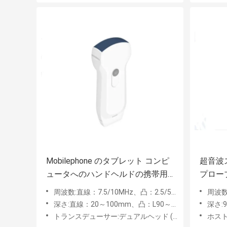
Mobilephone のタブレット コンピ
超音波
ュータへのハンドヘルドの携帯用
プロー
ぼうこうの走査器の無線接続
マシン 2.
周波数:直線：7.5/10MHz、凸：2.5/5MHz、3.5/5MHz
周波数:
深さ:直線：20～100mm、凸：L90～160mm、90～305mm
深さ:
トランスデューサー:デュアルヘッド (コンベックス & リニア)
ホスト