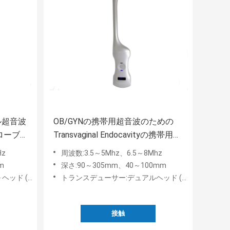
ル超音波
OB/GYNの携帯用超音波のための
ローブ
Transvaginal Endocavityの携帯用妊
娠の走査器
Hz
周波数:3.5～5Mhz、6.5～8Mhz
m
深さ:90～305mm、40～100mm
カーディアック)
トランスデューサー:デュアルヘッド (コンベックス+エンドキャビティ)
接触