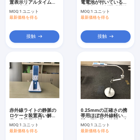
置表示リアルタイムの
電電池が付いている管
赤外線静脈のファインダー
皮の表面の
の注入の静脈照明器静
MOQ:
1 ユニット
MOQ:
1 ユニット
Vasculatureの地図
脈の撮像装置
最新価格を得る
デジタル皮の検光子
最新価格を得る
色のドップラー超音波の走査器
接触
接触
PPEの個人保護装置
デジタル ビデオ Otoscope
マイクロ derma のペン
無線周波数の美顔術機械
デジタルFundusのカメラ
赤外線ライトの静脈の
0.25mmの正確さの携
デジタル電子コルポ スコープ
ロケータ装置高い解像
帯用ほぼ赤外線軽い静
度の携帯用静脈のファ
脈の探知器の静脈の走
MOQ:
1 ユニット
MOQ:
1 ユニット
インダーの近くの3つの
査器
多パラメーター患者モニター
最新価格を得る
最新価格を得る
タイプ