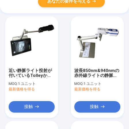
あなたの要件を与える
近い静脈ライト投射が
波長850nm&940nmの
付いているTolleyかテ
赤外線ライトの静脈の
ーブルの赤外線静脈の
ロケータの
MOQ:
1 ユニット
MOQ:
1 ユニット
ファインダー装置管の
Venipuncture装置の近
最新価格を得る
最新価格を得る
探知器
くの投射のタイプ
接触
接触