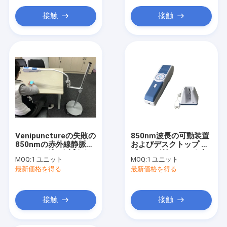
ECG のモニタリング システム
接触
接触
酸素のコンセントレイターの加湿器
ビデオ Dermatoscope
医学の注入ポンプ
静脈のロケータ装置
手動真空吸引中絶法
Venipunctureの失敗の
850nm波長の可動装置
恒久的な化粧マシン
850nmの赤外線静脈の
およびデスクトップ サ
ファインダーを減らし
ポートが付いている赤
MOQ:
1 ユニット
MOQ:
1 ユニット
て軽い静脈の視聴者を
外線静脈のロケータ装
最新価格を得る
最新価格を得る
張りめぐらして下さい
置静脈の照明装置
接触
接触