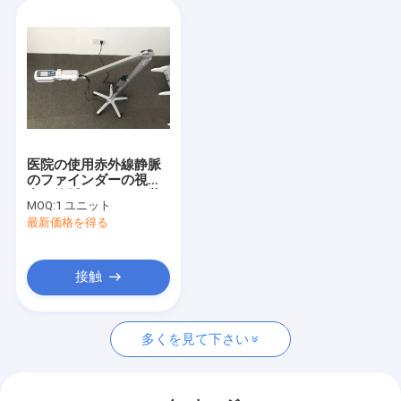
医院の使用赤外線静脈
のファインダーの視聴
者の静脈のロケータ装
MOQ:
1 ユニット
置管イメージ投射
最新価格を得る
接触
多くを見て下さい