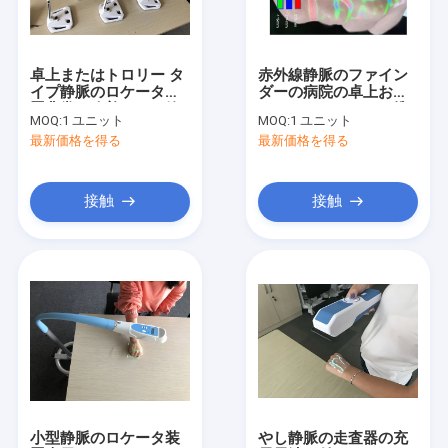
工場旅行
品質管理
卓上またはトロリー タ
赤外線静脈のファイン
イプ静脈のロケータ装
ダーの病院の卓上およ
私達に連絡しなさい
置非常に改善された管
びトロリーのための携
MOQ:
1 ユニット
MOQ:
1 ユニット
のアクセス
帯用静脈のロケータ装
最新価格を得る
最新価格を得る
置
ニュース
場合
接触
接触
Shopping Online
ポータブル超音波スキャナー
手持ち型の超音波の走査器
獣医の超音波スキャナー
小型静脈のロケータ装
やし静脈の走査器の充