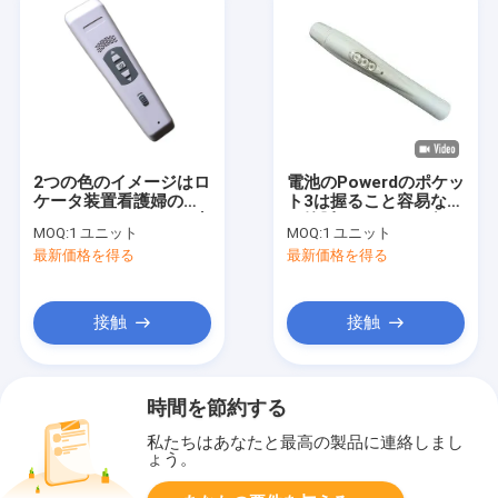
2つの色のイメージはロ
電池のPowerdのポケッ
ケータ装置看護婦のた
ト3は握ること容易な軽
めのVenipunctureの赤
い静脈のファインダー
MOQ:
1 ユニット
MOQ:
1 ユニット
外線静脈のファインダ
の静脈のロケータ装置
最新価格を得る
最新価格を得る
ーを張りめぐらします
を導きました
接触
接触
時間を節約する
私たちはあなたと最高の製品に連絡しまし
ょう。