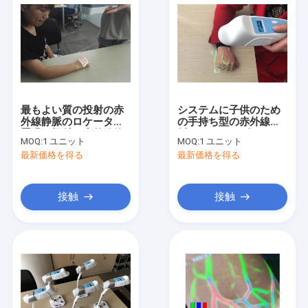
最もよい質の投射の赤
システムに子供のため
外線静脈のロケータ装
の手持ち型の赤外線静
置眼の投射の赤外線管
脈のファインダーのロ
MOQ:
1 ユニット
MOQ:
1 ユニット
ケータの
最新価格を得る
最新価格を得る
Transilluminatorの静
脈の視聴者を示す静脈
接触
接触
家
プロダクト
私達について