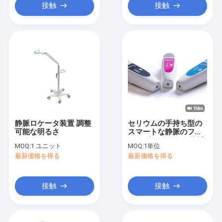
接触
接触
静脈ロケータ装置 調整
セリウムの手持ち型の
可能な明るさ
スマートな静脈のファ
インダー0.45kgの静脈
MOQ:
1 ユニット
MOQ:
1単位
のロケータ装置
最新価格を得る
最新価格を得る
接触
接触