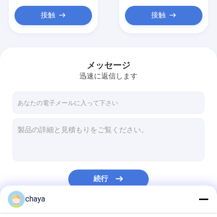
ECG のモニタリング システム
接触
接触
酸素のコンセントレイターの加湿器
ビデオ Dermatoscope
メッセージ
医学の注入ポンプ
迅速に返信します
静脈のロケータ装置
手動真空吸引中絶法
恒久的な化粧マシン
続行
chaya