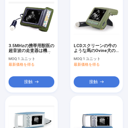
3.5MHzの携帯用獣医の
LCDスクリーンの牛の
超音波の走査器は機械
ような馬のOvine犬の
セクターの調査を防水
ネコ科のヤギのブタの
MOQ:
1 ユニット
MOQ:
1 ユニット
します
ラマのための獣医の超
最新価格を得る
最新価格を得る
音波の走査器
接触
接触
家
プロダクト
私達について