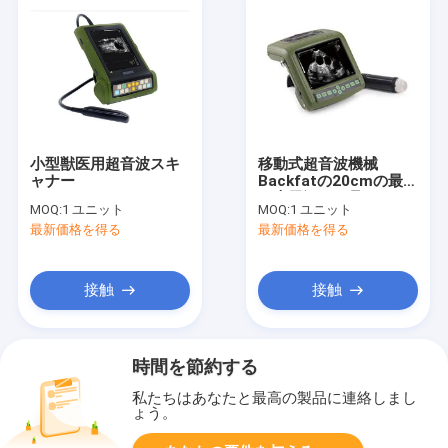
小型獣医用超音波スキ
移動式超音波機械
ャナー
Backfatの20cmの最高
の表示深さを見ること
MOQ:
1 ユニット
MOQ:
1 ユニット
容易な獣医の超音波の
最新価格を得る
最新価格を得る
走査器
接触
接触
時間を節約する
私たちはあなたと最高の製品に連絡しまし
ょう。