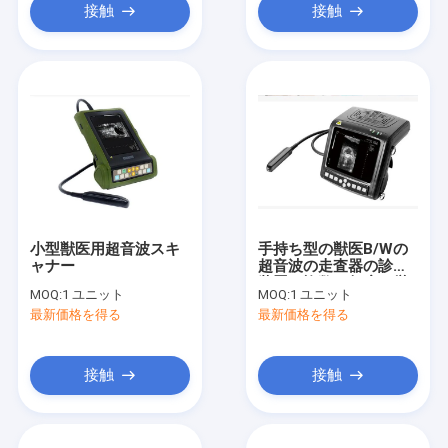
接触
接触
小型獣医用超音波スキ
手持ち型の獣医B/Wの
ャナー
超音波の走査器の診断
装置の複数の頻度は厳
MOQ:
1 ユニット
MOQ:
1 ユニット
密に調べます
最新価格を得る
最新価格を得る
接触
接触