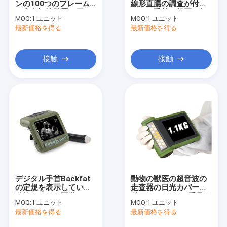
ンの100つのフレーム
線形直腸の調査が付い
赤外線静脈のファインダー
の永久記憶装置を用い
ている手首の獣医の超
MOQ:
1 ユニット
MOQ:
1 ユニット
る小型超音波機械
音波の走査器の把握
最新価格を得る
デジタル皮の検光子
最新価格を得る
色のドップラー超音波の走査器
接触
接触
PPEの個人保護装置
デジタル ビデオ Otoscope
マイクロ derma のペン
無線周波数の美顔術機械
デジタルFundusのカメラ
デジタル手首Backfat
動物の獣医の超音波の
デジタル電子コルポ スコープ
の定規を表示している
走査器の日光カバーが
動物のための医学Usb
付いている1.1kg重量だ
MOQ:
1 ユニット
MOQ:
1 ユニット
の超音波の走査器
け
多パラメーター患者モニター
最新価格を得る
最新価格を得る