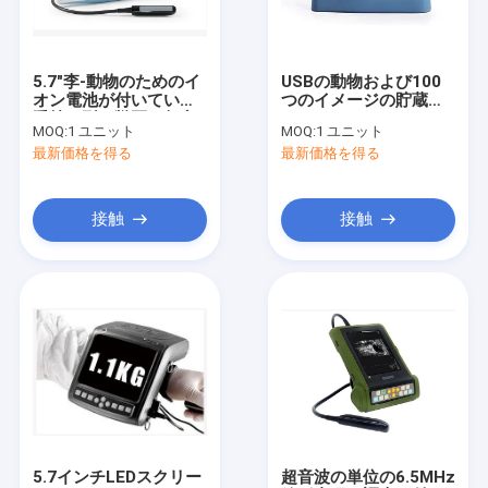
工場旅行
品質管理
5.7"李-動物のためのイ
USBの動物および100
オン電池が付いている
つのイメージの貯蔵の
私達に連絡しなさい
手持ち型の獣医の超音
ためのOBソフトウェア
MOQ:
1 ユニット
MOQ:
1 ユニット
波の走査器装置
が付いている診断超音
最新価格を得る
最新価格を得る
波装置
ニュース
場合
接触
接触
Shopping Online
ポータブル超音波スキャナー
手持ち型の超音波の走査器
獣医の超音波スキャナー
5.7インチLEDスクリー
超音波の単位の6.5MHz