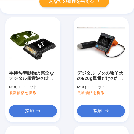
あなたの要件を与える
手持ち型動物の完全な
デジタル ブタの牧羊犬
デジタル超音波の走査
の620g重量だけのため
器の小さい超音波機械
の機械セクターの獣医
MOQ:
1 ユニット
MOQ:
1 ユニット
ライト級選手
の超音波の走査器
最新価格を得る
最新価格を得る
接触
接触