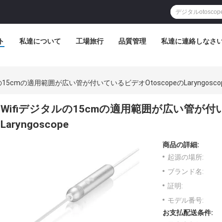
ト
私達について
工場旅行
品質管理
私達に連絡しなさ
の15cmの適用範囲が広い管が付いているビデオOtoscopeのLaryngosco
Wifiデジタルの15cmの適用範囲が広い管が付い
Laryngoscope
商品の詳細:
起源の場所:
ブランド名:
証明:
モデル番号:
お支払配送条件: