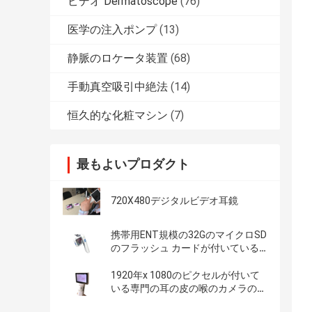
ビデオ Dermatoscope
(76)
医学の注入ポンプ
(13)
静脈のロケータ装置
(68)
手動真空吸引中絶法
(14)
恒久的な化粧マシン
(7)
最もよいプロダクト
720X480デジタルビデオ耳鏡
携帯用ENT規模の32GのマイクロSD
のフラッシュ カードが付いている
経済的な手持ち型のデジタル ビデ
オOtoscope
1920年x 1080のピクセルが付いて
いる専門の耳の皮の喉のカメラのデ
ジタル ビデオOtoscope