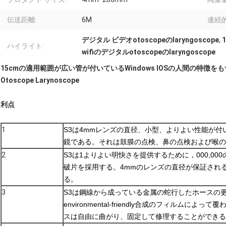
伝送距離:
6M
連続
デジタル ビデオotoscopeのlaryngoscope
,
ハイライト:
wifiのデジタルotoscopeのlaryngoscope
15cmの適用範囲が広い管が付いているWindows IOSの人間の特徴を
Otoscope Larynoscope
利点
1
S3は4mmレンズの直径、小型、よりよい性能が付いて
鏡である。それは鼓膜の点検、鼻の点検および喉の
2
S3は1よりよい明快さを提供するために，000,00
破片を採用する。4mmのレンズの直径が保証され
る。
3
S3は鋼線から成っている金属の蛇行したホースの
environmental-friendly合成のフィルムに
スは自由に曲がり、固定して修理することができる