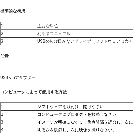
標準的な構成
1
主要な単位
2
利用者マニュアル
3
USBの抜け目がないドライブ（ソフトウェアは含
任意
USBwifiアダプター
コンピュータによって使用する方法
1
ソフトウェアを取付け、開けなさい
2
コンピュータにプロダクトを接続しなさい
3
イメージが明確になるまで焦点間隔を調節し、次に
4
明るさを調節し、次に映像を撮りなさい。