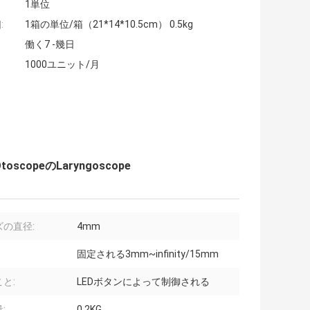
1単位
:
1箱の単位/箱（21*14*10.5cm） 0.5kg
働く7 -幾日
1000ユニット/月
opeのLaryngoscope
ズの直径:
4mm
固定される3mm~infinity/15mm
と:
LEDボタンによって制御される
:
0.2KG