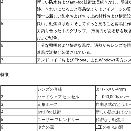
4
新しい防水およびanti-fog技術は長続きがし、
渉、きれいになること容易なよりよいイメージの質
護する新しい防水およびちり止め材料および構造設
5
良い手動焦点は近くそしてずっと見ること容易に作
力釣り合った手のグリップ。 抵抗力がある砂を吹
および戦争。
6
十分な照明および快適な温度。過熱からレンズを防ぐ
造温度調整と装備されている。
7
アンドロイドおよびiPhone、またWindows両方
特徴
1
レンズの直径
より小さい4mm
2
ハードウェア ピクセル
1，000,000のハ
3
定形ホース
自由形式の定形ホ
4
anti-fog技術
新しい防水およびant
5
ユーザー フレンドリー
精密な手動焦点
6
冷光の源
LEDの冷光の源