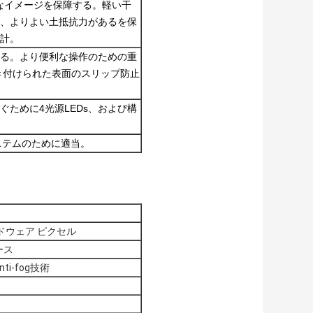
明確なイメージを保障する。軽い干
、よりよい土抵抗力があるを保
計。
る。より便利な操作のための重
き付けられた表面のスリップ防止
ために4光源LEDs、および構
システムのために適当。
ードウェア ピクセル
ース
i-fog技術