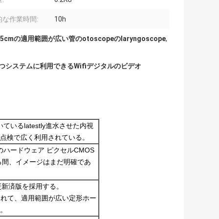
的な作業時間:
10h
15cmの適用範囲が広い管のotoscopeのlaryngoscope
,
もつシステムに利用できるWifiデジタルのビデオ
いるlatestly進水させた内視
点検で広く利用されている。
0のハードウェア ピクセルCMOS
る間、イメージはまだ明確であ
更新済版を採用する。
よって覆われて、適用範囲が広い定形ホー
。