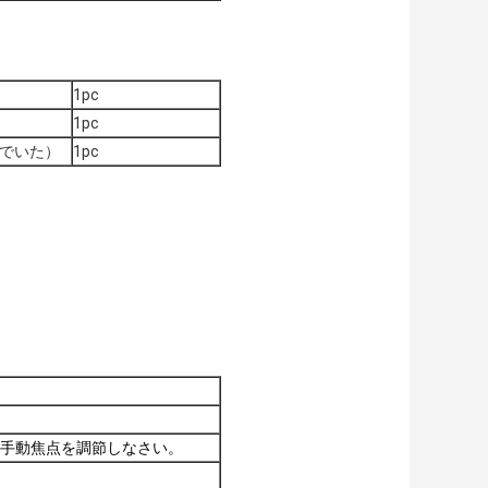
1pc
1pc
んでいた）
1pc
手動焦点を調節しなさい。