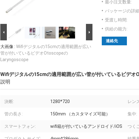
最小注文数量:
パッケージの詳細
受渡し時間:
供給の能力:
連絡先
大画像 :
Wifiデジタルの15cmの適用範囲が広い
管が付いているビデオOtoscopeの
Laryngoscope
Wifiデジタルの15cmの適用範囲が広い管が付いているビデオOtosc
説明
決断:
1280*720
レン
管の長さ:
150mm （カスタマイズ可能）
集中:
スマートフォン:
wifi箱が付いているアンドロイド/iOS
つくこ
プロダクト サイズ:
4mm*286mm
純重量