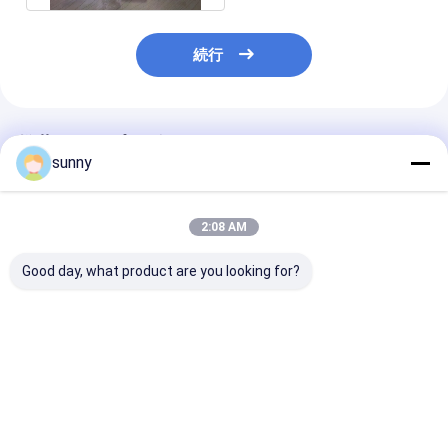
続行
推薦されたプロダクト
sunny
2:08 AM
Good day, what product are you looking for?
デジタル内視鏡 自己検
ポータブル デジタル 電
頚部検査のデジ
査 コルポスコープ
子 コルポスコップ
型電子Colposc
ベストプライス
ベストプライス
ベストプラ