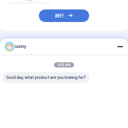
続行
推薦されたプロダクト
sunny
3:02 AM
Good day, what product are you looking for?
デジタル内視鏡 自己検
ポータブル デジタル 電
モニター コン
査 コルポスコープ
子 コルポスコップ
テレビに接続さ
Gynecology
携帯用自己
Colposcope
ベストプライス
ベストプライス
ベストプラ