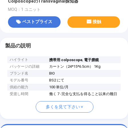
ColposcopeのTransvaginal探知器
MOQ：1 ユニット
ベストプライス
接触
製品の説明
ハイライト
,
携帯用 colposcope
電子膣鏡
パッケージの詳細
カートン（24*15*6.5cm） 1Kg
ブランド名
BIO
モデル番号
BS2 にて
供給の能力
100 単位/月
受渡し時間
働く 7 -完全な支払を得ること以来の幾日
多くを見て下さい