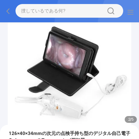
2
/
5
126×40×34mmの次元の点検手持ち型のデジタル自己電子