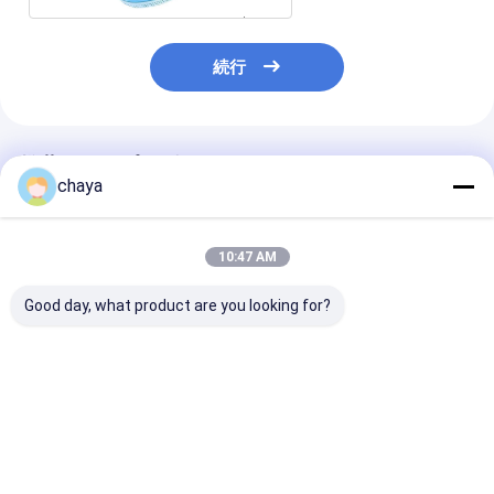
続行
推薦されたプロダクト
chaya
10:47 AM
Good day, what product are you looking for?
抗ウイルス PPE 個人用
COVID-19 への"波
標準的なGB262
保護具
青"使い捨てフェイスマ
2006の毎日の
スク PPE
クKN95 PFE > 
ベストプライス
ベストプライス
ベストプラ