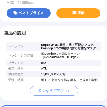
MOQ：10,000pcs
ベストプライス
接触
製品の説明
,
50pcs 3つの層使い捨て可能なマスク
ハイライト
Earloop 3つの層使い捨て可能なマスク
50pcs/boxの40箱/カートン
パッケージの詳細
（52.5*40*34cm、8.5kgs）
ブランド名
BIO
モデル番号
ATL
供給の能力
10,000,000pcs/月
受渡し時間
働く 7 -完全な支払を得ること以来の幾日
多くを見て下さい