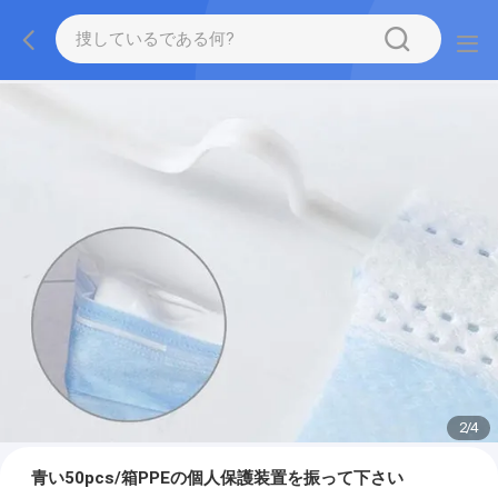
2
/
4
青い50pcs/箱PPEの個人保護装置を振って下さい