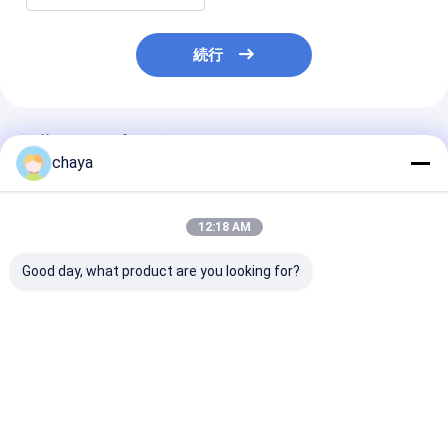
続行
推薦されたプロダクト
chaya
12:18 AM
Good day, what product are you looking for?
医療機器 注射器 インフ
医療用注射注射器ポン
OLEDディスプ
ュージョンポンプ
プ
きの医療注入ポ
ベストプライス
ベストプライス
ベストプラ